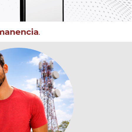
manencia
.