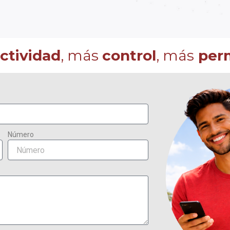
ctividad
, más
control
, más
per
Número