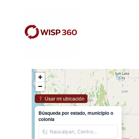
Ir
al
contenido
+
−
Usar mi ubicación
Búsqueda por estado, municipio o
colonia