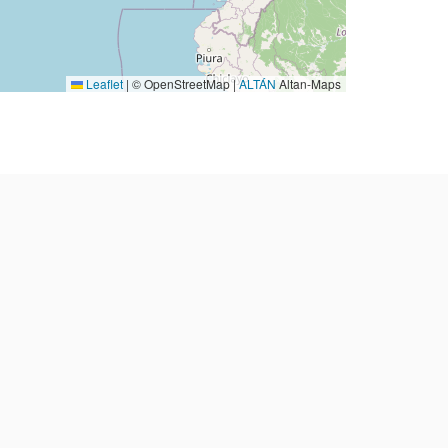
Leaflet
|
© OpenStreetMap |
ALTÁN
Altan-Maps
Consulta de saldo
Recarga
Correo:
contacto@wisp360.com.mx
y